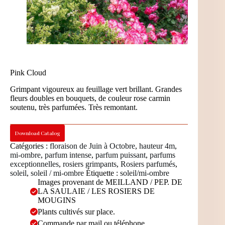
Pink Cloud
Grimpant vigoureux au feuillage vert brillant. Grandes
fleurs doubles en bouquets, de couleur rose carmin
soutenu, très parfumées. Très remontant.
Download Catalog
Catégories :
floraison de Juin à Octobre
,
hauteur 4m
,
mi-ombre
,
parfum intense
,
parfum puissant
,
parfums
exceptionnelles
,
rosiers grimpants
,
Rosiers parfumés
,
soleil
,
soleil / mi-ombre
Étiquette :
soleil/mi-ombre
Images provenant de MEILLAND / PEP. DE
LA SAULAIE / LES ROSIERS DE
MOUGINS
Plants cultivés sur place.
Commande par mail ou téléphone