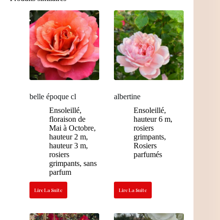
belle époque cl
albertine
Ensoleillé
,
Ensoleillé
,
floraison de
hauteur 6 m
,
Mai à Octobre
,
rosiers
hauteur 2 m
,
grimpants
,
hauteur 3 m
,
Rosiers
rosiers
parfumés
grimpants
,
sans
parfum
Lire La Suite
Lire La Suite