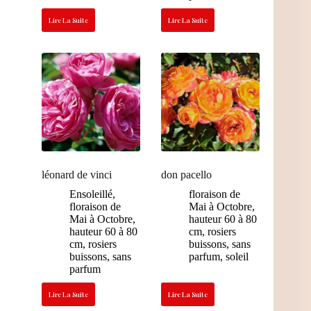
Lire La Suite
Lire La Suite
léonard de vinci
don pacello
Ensoleillé
,
floraison de
floraison de
Mai à Octobre
,
Mai à Octobre
,
hauteur 60 à 80
hauteur 60 à 80
cm
,
rosiers
cm
,
rosiers
buissons
,
sans
buissons
,
sans
parfum
,
soleil
parfum
Lire La Suite
Lire La Suite